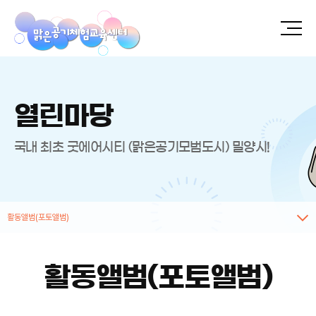
열린마당
국내 최초 굿에어시티 (맑은공기모범도시) 밀양시!
활동앨범(포토앨범)
활동앨범(포토앨범)