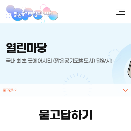
열린마당
국내 최초 굿에어시티 (맑은공기모범도시) 밀양시!
묻고답하기
묻고답하기